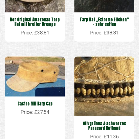
Der Original Amazonas Tarp
Tarp Hat „Extreme Flicken“
Hat mit breiter Krempe
– sehr selten
Price: £38.81
Price: £38.81
Castro Military Cap
Price: £27.54
Olivgrünes & schwarzes
Paracord Hutband
Price: £11.36