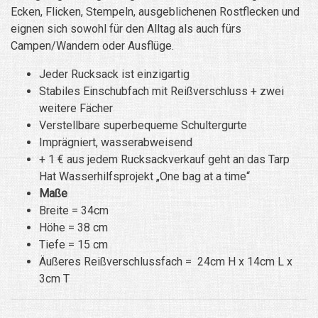
Ecken, Flicken, Stempeln, ausgeblichenen Rostflecken und
eignen sich sowohl für den Alltag als auch fürs
Campen/Wandern oder Ausflüge.
Jeder Rucksack ist einzigartig
Stabiles Einschubfach mit Reißverschluss + zwei
weitere Fächer
Verstellbare superbequeme Schultergurte
Imprägniert, wasserabweisend
+ 1 € aus jedem Rucksackverkauf geht an das Tarp
Hat Wasserhilfsprojekt „One bag at a time“
Maße
Breite = 34cm
Höhe = 38 cm
Tiefe = 15 cm
Äußeres Reißverschlussfach = 24cm H x 14cm L x
3cm T