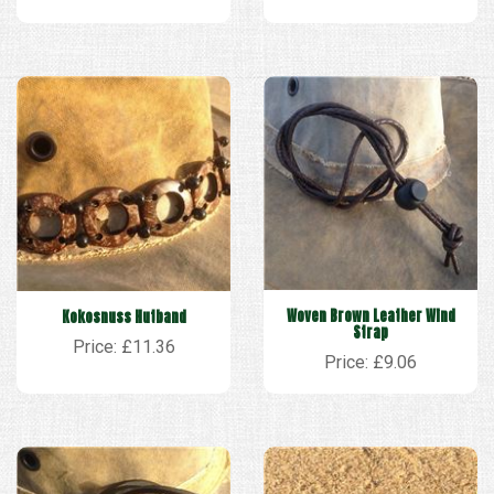
Woven Brown Leather Wind
Kokosnuss Hutband
Strap
Price: £11.36
Price: £9.06