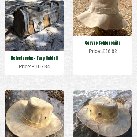
Canvas Schlapphüte
Price: £38.82
Reisetasche - Tarp Holdall
Price: £107.84