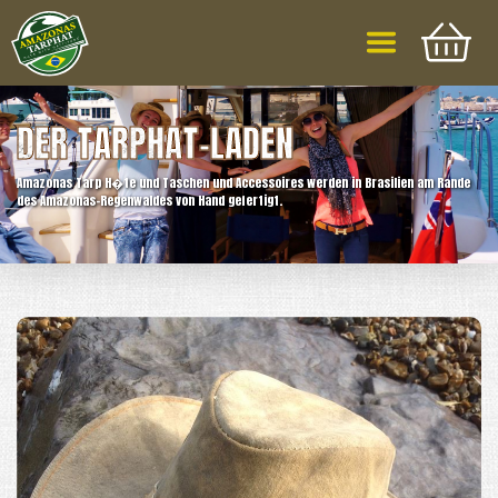
DER TARPHAT-LADEN
Amazonas Tarp H�te und Taschen und Accessoires werden in Brasilien am Rande
des Amazonas-Regenwaldes von Hand gefertigt.