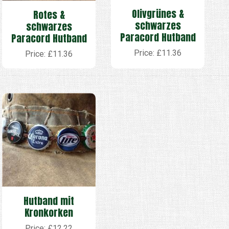
Olivgrünes &
Rotes &
schwarzes
schwarzes
Paracord Hutband
Paracord Hutband
Price: £11.36
Price: £11.36
Hutband mit
Kronkorken
Price: £12.22