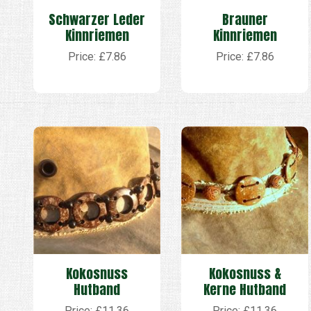
Schwarzer Leder
Brauner
Kinnriemen
Kinnriemen
Price: £7.86
Price: £7.86
Kokosnuss
Kokosnuss &
Hutband
Kerne Hutband
Price: £11.36
Price: £11.36