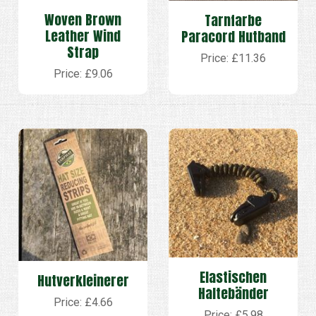
Woven Brown
Tarnfarbe
Leather Wind
Paracord Hutband
Strap
Price: £11.36
Price: £9.06
Elastischen
Hutverkleinerer
Haltebänder
Price: £4.66
Price: £5.98