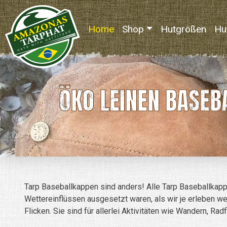
Home
(current)
Shop
Hutgrößen
Hu
ÖKO LEINEN BASEB
Tarp Baseballkappen sind anders! Alle Tarp Baseballkapp
Wettereinflüssen ausgesetzt waren, als wir je erleben w
Flicken. Sie sind für allerlei Aktivitäten wie Wandern, R