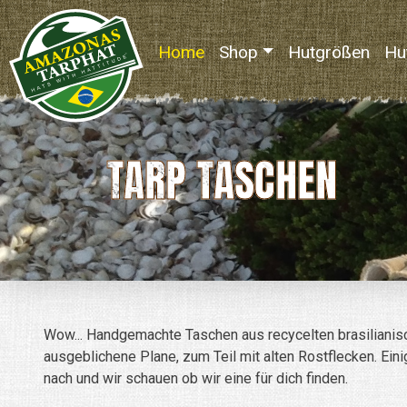
Home
(current)
Shop
Hutgrößen
Hu
TARP TASCHEN
Wow... Handgemachte Taschen aus recycelten brasilianische
ausgeblichene Plane, zum Teil mit alten Rostflecken. Eini
nach und wir schauen ob wir eine für dich finden.