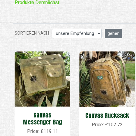
Produkte
Demnächst
SORTIEREN NACH
Canvas
Canvas Rucksack
Messenger Bag
Price: £102.72
Price: £119.11