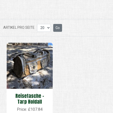
ARTIKEL PRO SEITE
Reisetasche -
Tarp Holdall
Price: £107.84