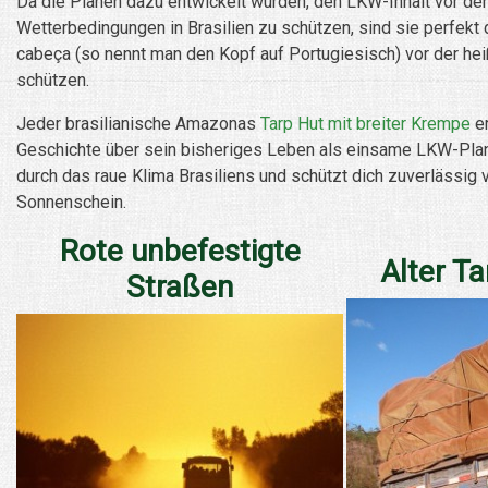
Da die Planen dazu entwickelt wurden, den LKW-Inhalt vor de
Wetterbedingungen in Brasilien zu schützen, sind sie perfekt 
cabeça (so nennt man den Kopf auf Portugiesisch) vor der 
schützen.
Jeder brasilianische Amazonas
Tarp Hut mit breiter Krempe
er
Geschichte über sein bisheriges Leben als einsame LKW-Pla
durch das raue Klima Brasiliens und schützt dich zuverlässig
Sonnenschein.
Rote unbefestigte
Alter T
Straßen