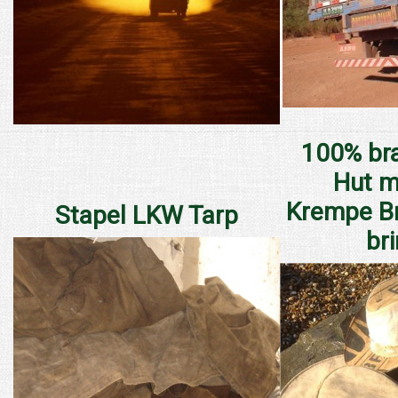
100% bra
Hut mi
Krempe Br
Stapel LKW Tarp
br