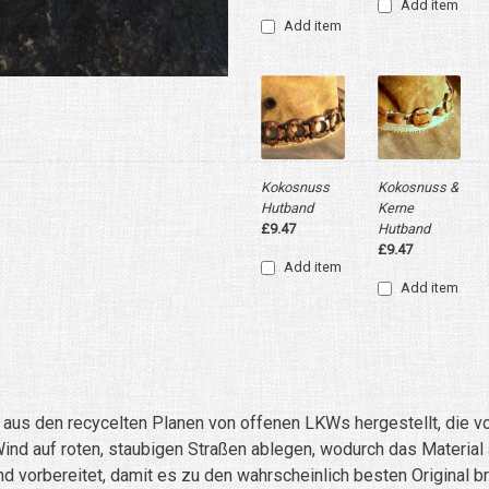
Add item
Add item
Kokosnuss
Kokosnuss &
Hutband
Kerne
£9.47
Hutband
£9.47
Add item
Add item
d aus den recycelten Planen von offenen LKWs hergestellt, die
d auf roten, staubigen Straßen ablegen, wodurch das Material auf
 vorbereitet, damit es zu den wahrscheinlich besten Original br