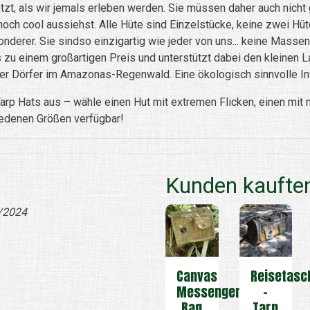
t, als wir jemals erleben werden. Sie müssen daher auch nicht 
noch cool aussiehst. Alle Hüte sind Einzelstücke, keine zwei Hüt
nderer. Sie sindso einzigartig wie jeder von uns... keine Massenp
zu einem großartigen Preis und unterstützt dabei den kleinen La
er Dörfer im Amazonas-Regenwald. Eine ökologisch sinnvolle Inv
Tarp Hats aus – wähle einen Hut mit extremen Flicken, einen mit
hiedenen Größen verfügbar!
Kunden kauften
/2024
Canvas
Reisetasc
Messenger
-
Bag
Tarp