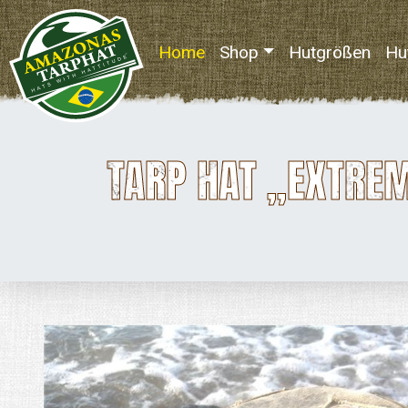
Home
(current)
Shop
Hutgrößen
Hu
TARP HAT „EXTREM