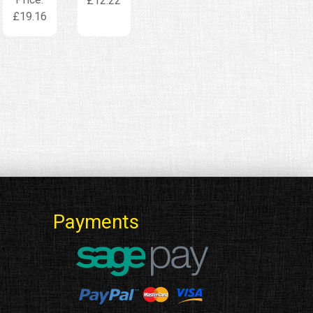
£12.22
£19.16
Payments