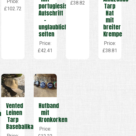
Price:
£38.82
portugiesischer
Tarp
£102.72
Aufschrift
Hat
–
mit
unglaublich
breiter
selten
Krempe
Price:
Price:
£42.41
£38.81
Vented
Hutband
Leinen
mit
appe
Tarp
Kronkorken
Baseballkappe
Price:
Price: