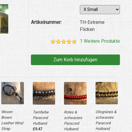
Artikelnummer:
TH-Extreme
Flicken
1 Weitere Produkte
Olivgrünes &
Woven
Tarnfarbe
Rotes &
schwarzes
Brown
Paracord
schwarzes
Paracord
Leather Wind
Hutband
Paracord
Hutband
Strap
£9.47
Hutband