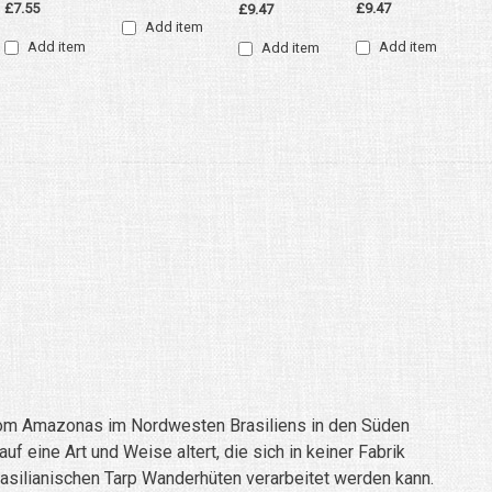
£9.47
£7.55
£9.47
Add item
Add item
Add item
Add item
 vom Amazonas im Nordwesten Brasiliens in den Süden
 eine Art und Weise altert, die sich in keiner Fabrik
asilianischen Tarp Wanderhüten verarbeitet werden kann.