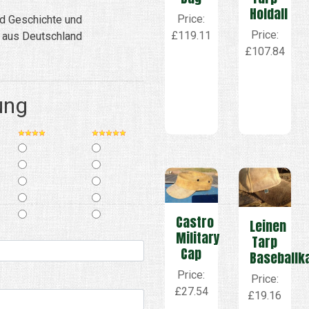
Holdall
Price:
nd Geschichte und
Price:
£119.11
ß aus Deutschland
£107.84
ung
Castro
Leinen
Military
Tarp
Cap
Baseballk
Price:
Price:
£27.54
£19.16