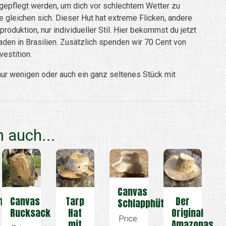
gepflegt werden, um dich vor schlechtem Wetter zu
e gleichen sich. Dieser Hut hat extreme Flicken, andere
roduktion, nur individueller Stil. Hier bekommst du jetzt
den in Brasilien. Zusätzlich spenden wir 70 Cent von
estition.
 nur wenigen oder auch ein ganz seltenes Stück mit
 auch...
Canvas
he
Canvas
Tarp
Der
Schlapphüte
Rucksack
Hat
Original
Price:
mit
Amazonas