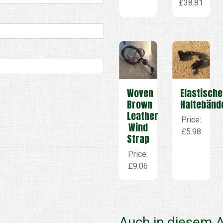
£38.81
Woven
Elastische
Brown
Haltebänd
Leather
Price:
Wind
£5.98
Strap
Price:
£9.06
Auch in diesem A