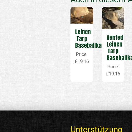
Leinen
Vented
Tarp
Leinen
Baseballkappe
Tarp
Price:
Baseballk
£19.16
Price:
£19.16
Unterstützung