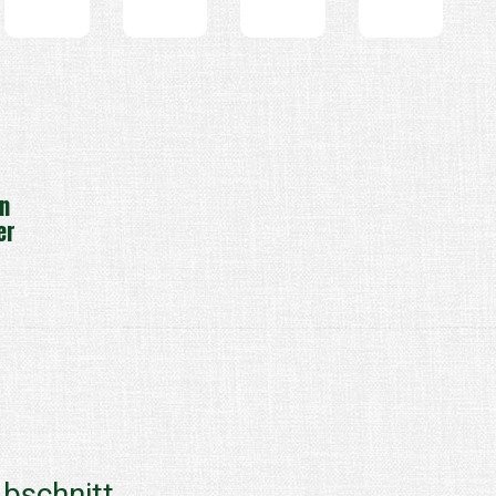
n
er
bschnitt