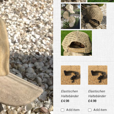
Elastischen
Elastischen
Haltebänder
Haltebänder
£4.98
£4.98
Add item
Add item