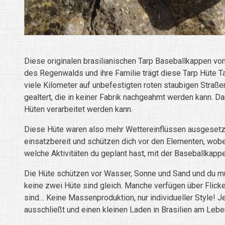
Diese originalen brasilianischen Tarp Baseballkappen 
des Regenwalds und ihre Familie trägt diese Tarp Hüte 
viele Kilometer auf unbefestigten roten staubigen Straße
gealtert, die in keiner Fabrik nachgeahmt werden kann. D
Hüten verarbeitet werden kann.
Diese Hüte waren also mehr Wettereinflüssen ausgesetzt
einsatzbereit und schützen dich vor den Elementen, wobe
welche Aktivitäten du geplant hast, mit der Baseballkappe
Die Hüte schützen vor Wasser, Sonne und Sand und du muss
keine zwei Hüte sind gleich. Manche verfügen über Flicken
sind… Keine Massenproduktion, nur individueller Style! J
ausschließt und einen kleinen Laden in Brasilien am Leben