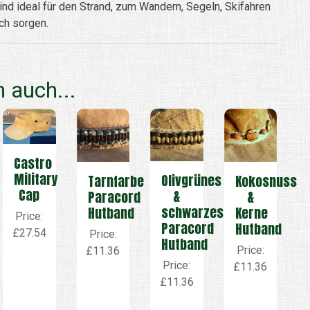
nd ideal für den Strand, zum Wandern, Segeln, Skifahren
ch sorgen.
 auch...
Castro
Military
Olivgrünes
Tarnfarbe
Kokosnuss
Cap
&
Paracord
&
schwarzes
Hutband
Kerne
Price:
Paracord
Hutband
£27.54
Price:
Hutband
Price:
£11.36
Price:
£11.36
£11.36