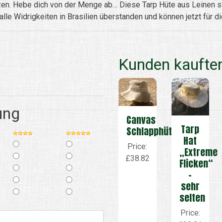
zen. Hebe dich von der Menge ab… Diese Tarp Hüte aus Leinen si
le Widrigkeiten in Brasilien überstanden und können jetzt für di
Kunden kauften
ung
Canvas
Tarp
Schlapphüte
Hat
Price:
„Extreme
£38.82
Flicken“
–
sehr
selten
Price: