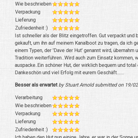
Wie beschrieben
Verpackung
Lieferung
Zufriedenheit :)
Ist schneller als der Blitz eingetroffen. Gut verpackt und b
gekauft, um ihn auf meinem Kanalboot zu tragen, da ich 
einem Typen, der 'Dave der Hut' genannt wird, übernahm 
Tradition weiterführen...Wird auch zum Einsatz kommen, 
auspacke..Ein schöner Hut, der wirklich bequem und total e
Dankeschön und viel Erfolg mit eurem Geschäft........
Besser als erwartet
by Stuart Arnold submitted on 19/0
Verarbeitung
Wie beschrieben
Verpackung
Lieferung
Zufriedenheit :)
Ich haben den Hut nun einige Jahre, er war in der Sonne 