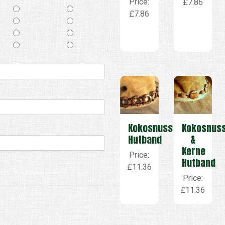
Price:
£7.86
£7.86
Kokosnuss
Kokosnus
Hutband
&
Kerne
Price:
Hutband
£11.36
Price:
£11.36