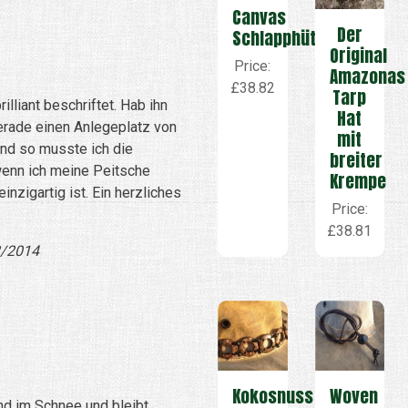
Canvas
Der
Schlapphüte
Original
Price:
Amazonas
£38.82
Tarp
rilliant beschriftet. Hab ihn
Hat
gerade einen Anlegeplatz von
mit
und so musste ich die
breiter
wenn ich meine Peitsche
Krempe
inzigartig ist. Ein herzliches
Price:
£38.81
2/2014
Woven
Kokosnuss
und im Schnee und bleibt