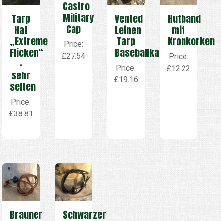
Castro
Military
Tarp
Vented
Hutband
Cap
Hat
Leinen
mit
„Extreme
Tarp
Kronkorken
Price:
Flicken“
Baseballkappe
£27.54
Price:
–
Price:
£12.22
sehr
£19.16
selten
Price:
£38.81
Brauner
Schwarzer