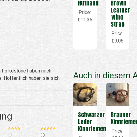
Brown
Hutband
Leather
Price:
Wind
£11.36
Strap
Price:
£9.06
in Folkestone haben mich
Auch in diesem A
. Hoffentlich haben sie sich
Schwarzer
Brauner
ung
Leder
Kinnrieme
Kinnriemen
Price: