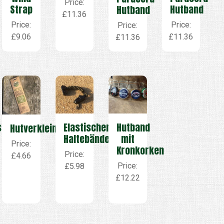
Price:
Hutband
Strap
Hutband
£11.36
Price:
Price:
Price:
£11.36
£9.06
£11.36
Elastischen
Hutband
s
Hutverkleinerer
Haltebänder
mit
Price:
Kronkorken
Price:
£4.66
Price:
£5.98
£12.22