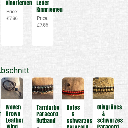
Kinnriemen
Leder
Kinnriemen
Price:
Price:
£7.86
£7.86
bschnitt
Olivgrünes
Woven
Tarnfarbe
Rotes
&
n
Brown
Paracord
&
schwarzes
Leather
Hutband
schwarzes
Paracord
Wind
Paracord